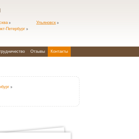
ы
сква
Ульяновск
нкт-Петербург
трудничество
Отзывы
Контакты
нбург