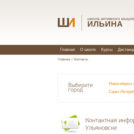
школа активного мышл
ИЛЬИНА
Главная
О школе
Курсы
Дистанц
Главная
//
Контакты
Новосибирск
Выберите
город
Санкт-Петерб
Контактная инфо
Ульяновске