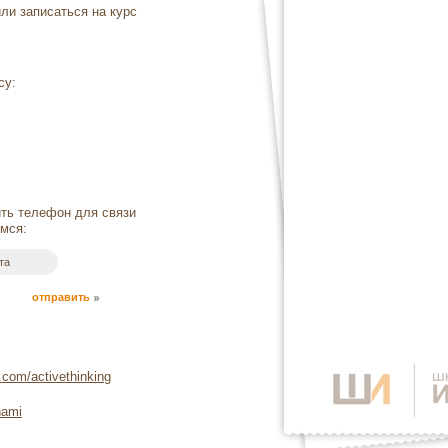
и записаться на курс
су:
ть телефон для связи
мся:
.com/activethinking
hami