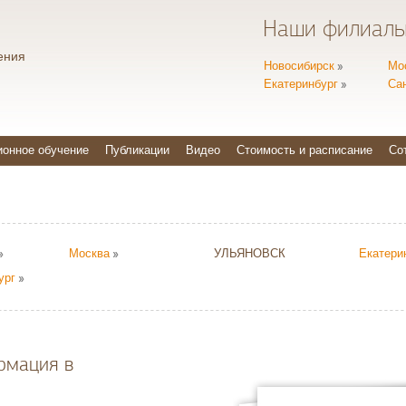
Наши филиал
ения
Новосибирск
Мо
Екатеринбург
Са
ионное обучение
Публикации
Видео
Стоимость и расписание
Со
Москва
УЛЬЯНОВСК
Екатери
ург
рмация в