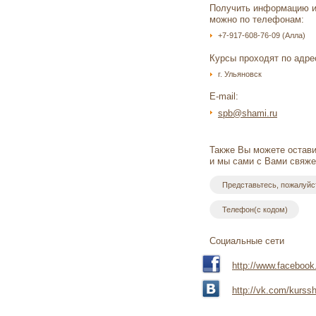
Получить информацию ил
можно по телефонам:
+7-917-608-76-09 (Алла)
Курсы проходят по адре
г. Ульяновск
E-mail:
spb@shami.ru
Также Вы можете остави
и мы сами с Вами свяже
Cоциальные сети
http://www.facebook
http://vk.com/kurss